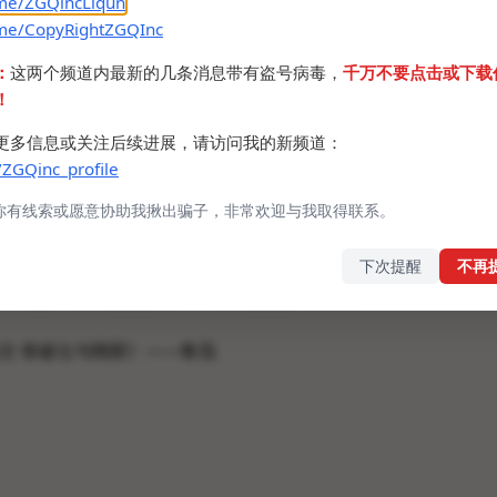
.me/ZGQincLiqun
ZGQincLiqun/1904
.me/CopyRightZGQInc
：
这两个频道内最新的几条消息带有盗号病毒，
千万不要点击或下载
SL
！
MSL
更多信息或关注后续进展，请访问我的新频道：
/ZGQinc_profile
 · Sat
你有线索或愿意协助我揪出骗子，非常欢迎与我取得联系。
界，救人者在修补它，而炮灰资格的诸公，却总在恭
下次提醒
不再
，我想，世界是还要毁坏，人们也还要吃苦的。
文·拿破仑与隋那》——鲁迅