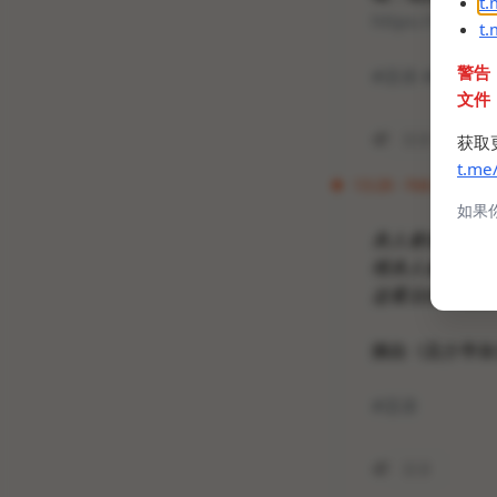
t
https://t.me/
t
警告
#语录
#百度NM
文件
语录
百度N
获取
t.me
13:28 · Feb 26, 2022
如果
杀人者在毁坏世
维杀人者。
这看法倘不改变
摘自《且介亭杂
#语录
语录