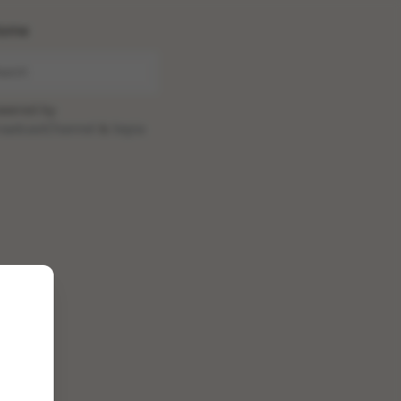
ome
wered by
oadcastChannel
&
Sepia