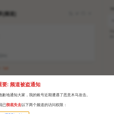
H
[频道]
Po
Br
Qinc
 · Sat
李彦宏4年前说的一句话：“我想中国人可以更加开
重要: 频道被盗通知
没有那么敏感。如果他们愿意用隐私交换便捷性，很
愿意的，那我们就可以用数据做一些事情。”
抱歉地通知大家，我的账号近期遭遇了恶意木马攻击。
我已
彻底失去
以下两个频道的访问权限：
说，那你的隐私也不重要咯。