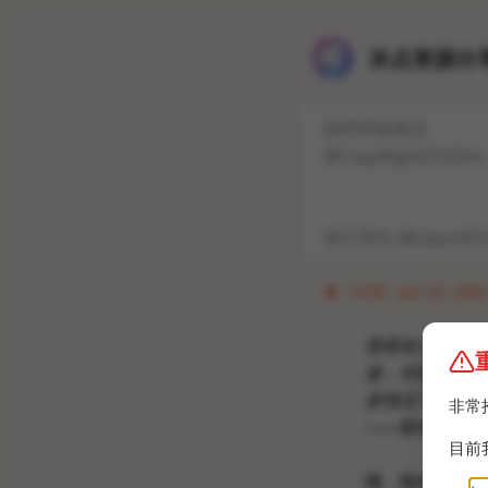
冰点资源分享
隔壁唠嗑频道
@CopyRightZGQInc
聊天群组
@LiqunZG
14:50 · Jun 25, 2022
很喜欢百度老总
放，对隐私问题
多情况下他们是
非常
——群组管理员
目前
哦，既然你这么