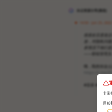
冰点资源分享[频道]
14:50 · Jun 25, 2022
很喜欢百度老总
放，对隐私问题
多情况下他们是
——群组管理员
哦，既然你这么
https://t.me/
#语录 #百度NM
非常
目前