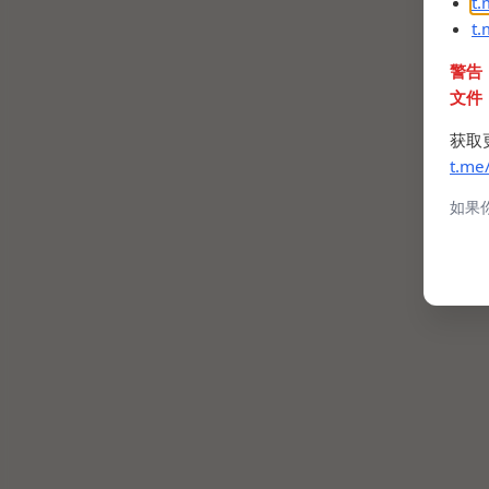
t
t
警告
文件
获取
t.me
如果