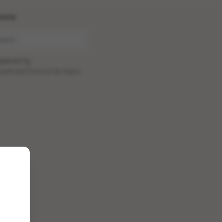
ome
wered by
oadcastChannel
&
Sepia