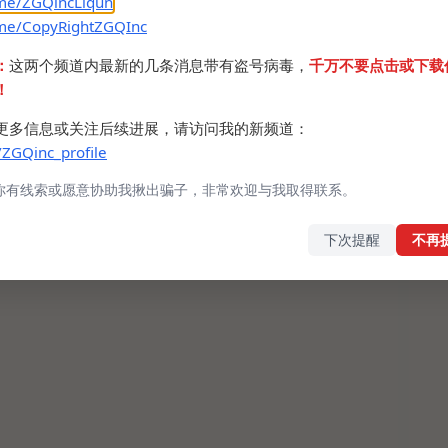
.me/ZGQincLiqun
.me/CopyRightZGQInc
：
这两个频道内最新的几条消息带有盗号病毒，
千万不要点击或下载
！
更多信息或关注后续进展，请访问我的新频道：
/ZGQinc_profile
你有线索或愿意协助我揪出骗子，非常欢迎与我取得联系。
下次提醒
不再