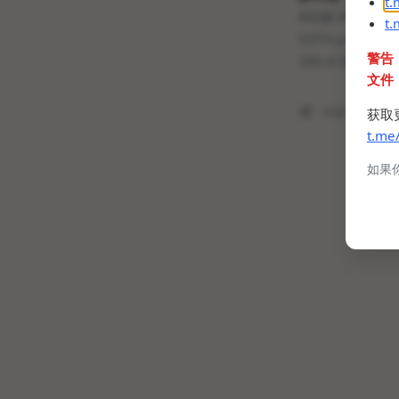
t
#补帧
#SVP
#W
t
SVP4 pro full (f
警告
340.4 MB
文件
补帧
SVP
获取
t.me
如果