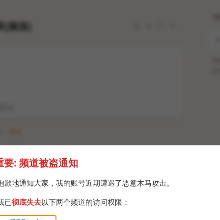
H
[频道]
Po
Br
Qinc
1 · Thu
deo Project)
重要: 频道被盗通知
本地补帧和部分流媒体补帧。虽然效果没有DAIN那
果也挺不错，关键是硬件要求低啊。
抱歉地通知大家，我的账号近期遭遇了恶意木马攻击。
本，是能够完美破解的最后一个版本了，压缩包内附详
我已
彻底失去
以下两个频道的访问权限：
请一定按照说明操作。安装时需要选择安装ffdshow
镜 实现插帧。