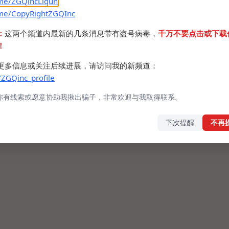
.me/ZGQincLiqun
indows
.me/CopyRightZGQInc
ixed).zip
：
这两个频道内最新的几条消息带有盗号病毒，
千万不要点击或下载
！
Windows
更多信息或关注后续进展，请访问我的新频道：
/ZGQinc_profile
你有线索或愿意协助我揪出骗子，非常欢迎与我取得联系。
下次提醒
不再