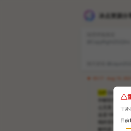
冰点资源分享
隔壁唠嗑频道
@CopyRightZGQInc
聊天群组
@LiqunZG
05:17 · Aug 19, 202
SVP
(Smooth Vi
补帧软件，支持
么完美，但是效
非常
这是18年的版
目前
细的安装说明，
解码器，用作滤