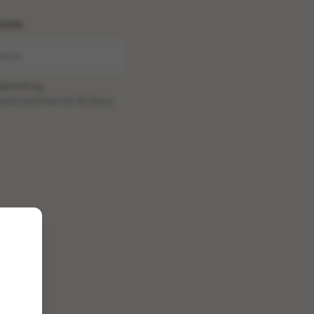
ome
wered by
oadcastChannel
&
Sepia