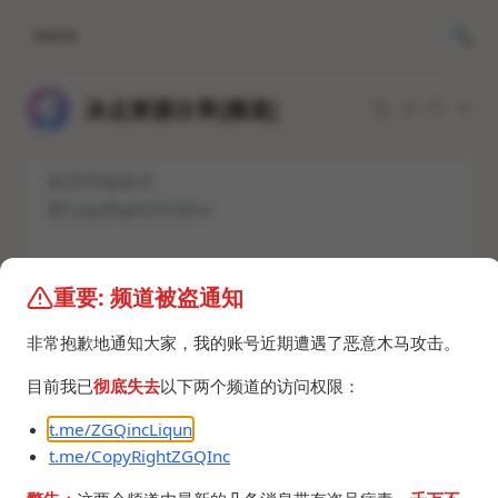
Home
冰点资源分享[频道]
隔壁唠嗑频道
@CopyRightZGQInc
聊天群组
@LiqunZGQinc
重要: 频道被盗通知
非常抱歉地通知大家，我的账号近期遭遇了恶意木马攻击。
10:21 · Jun 19, 2023 · Mon
目前我已
彻底失去
以下两个频道的访问权限：
t.me/ZGQincLiqun
t.me/CopyRightZGQInc