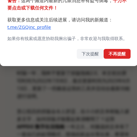
警告：
这两个频道内最新的几条消息带有盗号病毒，
千万不
要点击或下载任何文件！
获取更多信息或关注后续进展，请访问我的新频道：
#数字指南
#Telegram
t.me/ZGQinc_profile
如果你有线索或愿意协助我揪出骗子，非常欢迎与我取得联系。
▎Telegram 文章排版指南 2.0
下次提醒
不再提醒
原文链接
：
我怎样发布Telegram频道信息？
时隔一年，我终于更新了排版指南2.0。本文初次撰
写时间为2022年7月8日，最后更新时间为2023年6月
13日，更新了一些频道运营的工具并且结合最新功能
进行说明。
赏心悦目的排版会令人舒适，在小小的文本框输入诸
多文字，如何排版才能看起来清晰明了？运营
APPDO 数字生活指南
一年之久，对频道的文本有了
一套自己的处理模式，想借此机会分享出来，希望本