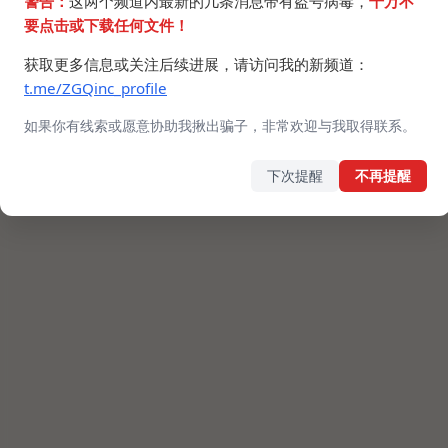
警告：
这两个频道内最新的几条消息带有盗号病毒，
千万不
要点击或下载任何文件！
获取更多信息或关注后续进展，请访问我的新频道：
t.me/ZGQinc_profile
如果你有线索或愿意协助我揪出骗子，非常欢迎与我取得联系。
下次提醒
不再提醒