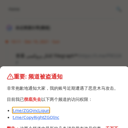
Home
冰点资源分享[频道]
10:11 · Dec 19, 2021 · Sun
查看 کانال پروکسی Filegraph
™
:
https://t.me/PRO24
P
重要: 频道被盗通知
#梯子 #VPN #翻墙
非常抱歉地通知大家，我的账号近期遭遇了恶意木马攻击。
目前我已
彻底失去
以下两个频道的访问权限：
t.me/ZGQincLiqun
t.me/CopyRightZGQInc
©2024 ZGQ Inc.
All rights reserved
.