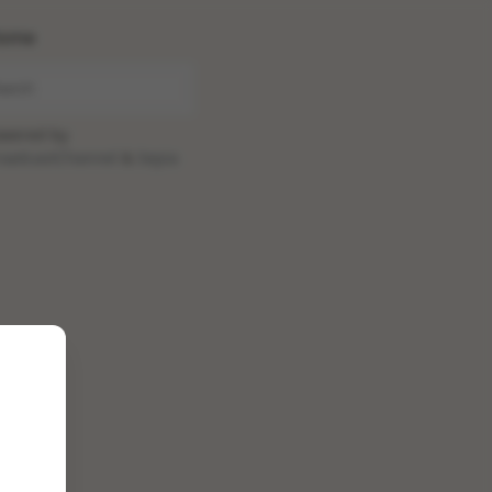
ome
wered by
oadcastChannel
&
Sepia