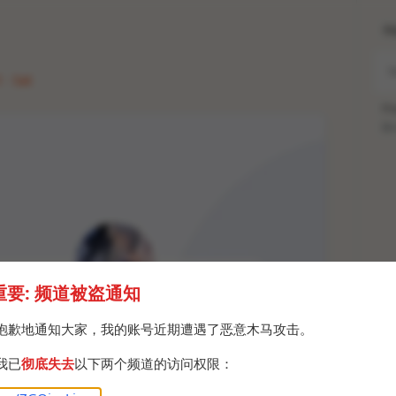
H
 · Sat
Po
Br
重要: 频道被盗通知
抱歉地通知大家，我的账号近期遭遇了恶意木马攻击。
我已
彻底失去
以下两个频道的访问权限：