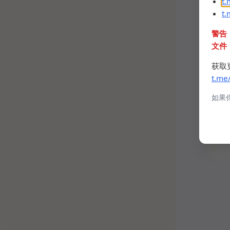
t
t
警告
文件
获取
t.me
如果