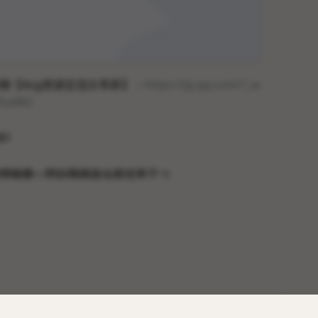
聊【Acg资源交流分享群】：
https://jq.qq.com/?_w
Ea9R2
81
情链接，所以我就这么发过来了（