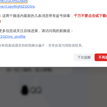
.me/ZGQincLiqun
.me/CopyRightZGQInc
：
这两个频道内最新的几条消息带有盗号病毒，
千万不要点击或下载
！
更多信息或关注后续进展，请访问我的新频道：
/ZGQinc_profile
你有线索或愿意协助我揪出骗子，非常欢迎与我取得联系。
下次提醒
不再