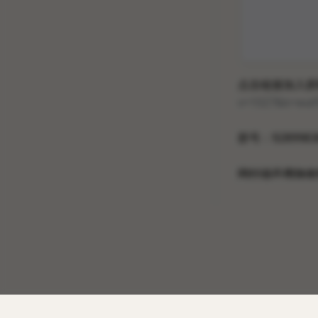
点击链接加入群
v=1027&k=waF
群号：9289983
同行说不用加友