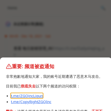
Home
冰点资源分享[频道]
04:45 · Dec 18, 2021 · Sat
查看 每日射精管理_AV:
https://t.me/Dailyshejing_a
v
重要: 频道被盗通知
#频道 #群组
非常抱歉地通知大家，我的账号近期遭遇了恶意木马攻击。
目前我已
彻底失去
以下两个频道的访问权限：
t.me/ZGQincLiqun
t.me/CopyRightZGQInc
©2024 ZGQ Inc.
All rights reserved
.