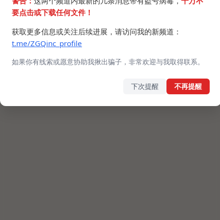
警告：
这两个频道内最新的几条消息带有盗号病毒，
千万不
要点击或下载任何文件！
获取更多信息或关注后续进展，请访问我的新频道：
t.me/ZGQinc_profile
如果你有线索或愿意协助我揪出骗子，非常欢迎与我取得联系。
下次提醒
不再提醒