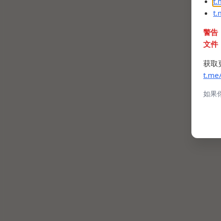
t
t
警告
文件
获取
t.me
如果