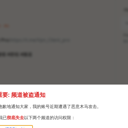
H
 · Fri
Po
 Pro:
https://t.me/Vpn_Client_pro
Br
翻墙 #群组 #频道
重要: 频道被盗通知
抱歉地通知大家，我的账号近期遭遇了恶意木马攻击。
我已
彻底失去
以下两个频道的访问权限：