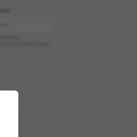
ome
wered by
oadcastChannel
&
Sepia