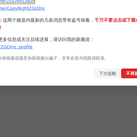
.me/ZGQincLiqun
.me/CopyRightZGQInc
：
这两个频道内最新的几条消息带有盗号病毒，
千万不要点击或下载
！
更多信息或关注后续进展，请访问我的新频道：
/ZGQinc_profile
你有线索或愿意协助我揪出骗子，非常欢迎与我取得联系。
下次提醒
不再