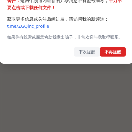
警告：
这两个频道内最新的几条消息带有盗号病毒，
千万不
要点击或下载任何文件！
获取更多信息或关注后续进展，请访问我的新频道：
t.me/ZGQinc_profile
如果你有线索或愿意协助我揪出骗子，非常欢迎与我取得联系。
下次提醒
不再提醒