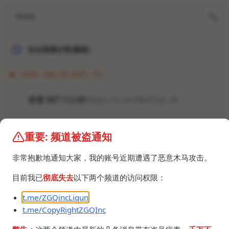
Home
冰点资源分享[频道]
14:30 · Dec 10, 2021 · Fri
查看 NET CLUB:
https://t.me/NetClub_iR
#梯子 #VPN #翻墙 #群组 #频道
重要: 频道被盗通知
非常抱歉地通知大家，我的账号近期遭遇了恶意木马攻击。
目前我已
彻底失去
以下两个频道的访问权限：
t.me/ZGQincLiqun
©2024 ZGQ Inc.
All rights reserved
.
t.me/CopyRightZGQInc