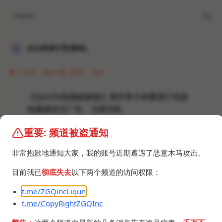
Home
冰点资源分享[频道]
11:47 · Nov 28, 2021 · Sun
【Spotify电脑破解版】俄罗斯大神重新打包版
电脑播放无广告，无限切歌
重要: 频道被盗通知
可以尝试自行动手破解
油管教程
非常抱歉地通知大家，我的账号近期遭遇了恶意木马攻击。
https://youtu.be/daAg6hRbncc
Github项目地址
目前我已
彻底失去
以下两个频道的访问权限：
https://github.com/mrpond/BlockTheSpot
t.me/ZGQincLiqun
t.me/CopyRightZGQInc
#PC软件
spotify_1.1.71.560.zip