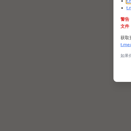
t
t
警告
文件
获取
t.me
如果