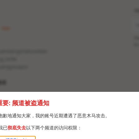
H
 · Sun
Po
Br
huanxiangzhahuodian
cg_nsfw
huangyouqun
频道
重要: 频道被盗通知
抱歉地通知大家，我的账号近期遭遇了恶意木马攻击。
我已
彻底失去
以下两个频道的访问权限：