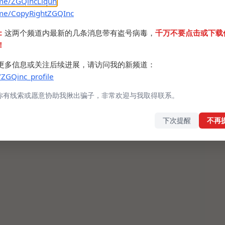
.me/ZGQincLiqun
.me/CopyRightZGQInc
：
这两个频道内最新的几条消息带有盗号病毒，
千万不要点击或下载
！
更多信息或关注后续进展，请访问我的新频道：
/ZGQinc_profile
你有线索或愿意协助我揪出骗子，非常欢迎与我取得联系。
下次提醒
不再