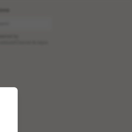
ome
wered by
oadcastChannel
&
Sepia