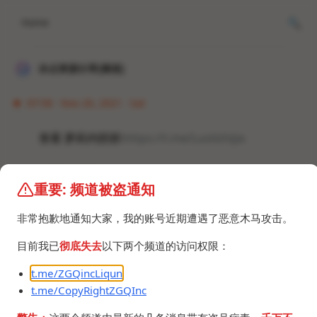
Home
冰点资源分享[频道]
07:58 · Nov 20, 2021 · Sat
查看 萝莉内部群:
https://t.me/Luolizhijia
#频道 #群组
重要: 频道被盗通知
非常抱歉地通知大家，我的账号近期遭遇了恶意木马攻击。
目前我已
彻底失去
以下两个频道的访问权限：
t.me/ZGQincLiqun
©2024 ZGQ Inc.
All rights reserved
.
t.me/CopyRightZGQInc