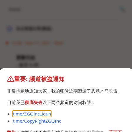
Home
冰点资源分享[频道]
12:00 · Nov 17, 2021 · Wed
更新日志
- 兼容 6.48
- 兼容 6.49
重要: 频道被盗通知
BiliRoaming_1.5.1.apk
398.3 KB
非常抱歉地通知大家，我的账号近期遭遇了恶意木马攻击。
目前我已
彻底失去
以下两个频道的访问权限：
t.me/ZGQincLiqun
t.me/CopyRightZGQInc
©2024 ZGQ Inc.
All rights reserved
.