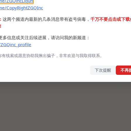
.me/ZGQincLiqun
.me/CopyRightZGQInc
：
这两个频道内最新的几条消息带有盗号病毒，
千万不要点击或下载
！
更多信息或关注后续进展，请访问我的新频道：
/ZGQinc_profile
你有线索或愿意协助我揪出骗子，非常欢迎与我取得联系。
下次提醒
不再