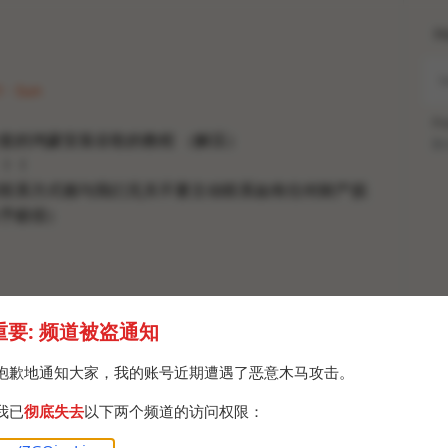
H
1 · Sun
Po
套的鸿蒙安装谷歌的教程 （解压）
Br
！！
联系方式都与我们无关不要主动联系如有任何财产损
予赔偿）
重要: 频道被盗通知
抱歉地通知大家，我的账号近期遭遇了恶意木马攻击。
我已
彻底失去
以下两个频道的访问权限：