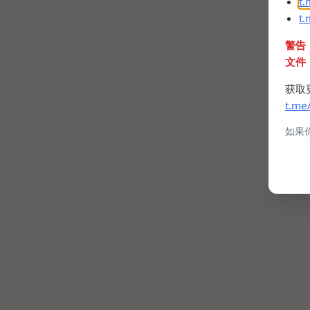
t
t
警告
文件
获取
t.me
如果