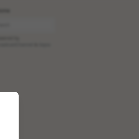
ome
wered by
oadcastChannel
&
Sepia