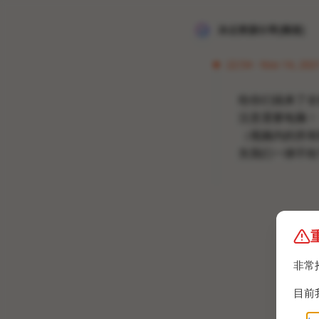
冰点资源分享[频道]
22:54 · Nov 14, 202
给你们搞来了全
注意需要电脑！
（视频内的所有
失我们一律不给
非常
目前