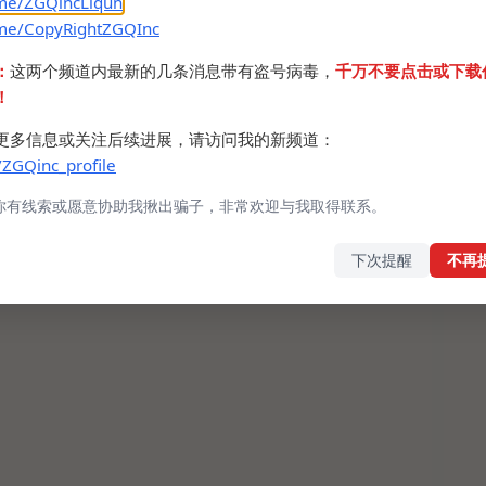
.me/ZGQincLiqun
.me/CopyRightZGQInc
：
这两个频道内最新的几条消息带有盗号病毒，
千万不要点击或下载
！
更多信息或关注后续进展，请访问我的新频道：
/ZGQinc_profile
你有线索或愿意协助我揪出骗子，非常欢迎与我取得联系。
下次提醒
不再