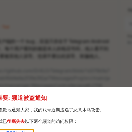
H
· Tue
Po
 客户端的一个 bug，应该只存在于 Telegram Android
Br
2462) 中。每个用户看到的都是本人的电话号码，他人看不到
要被其他人误导。也请不要以此误导、欺骗他人。
ps://github.com/DrKLO/Telegram/blob/1d379b9a7
eb90d4e6e2f39e392a/TMessagesProj/src/main/ja
am/messenger/MessagesController.java#L2706
重要: 频道被盗通知
点卡片右上角 - “语音通话” 即可发现，实际号码是
抱歉地通知大家，我的账号近期遭遇了恶意木马攻击。
我已
彻底失去
以下两个频道的访问权限：