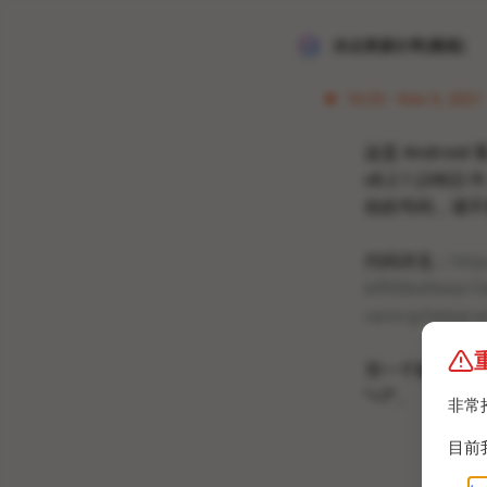
冰点资源分享[频道]
10:33 · Nov 9, 2021 
这是 Android
v8.2.1 (
你的号码，请不
代码详见：
htt
bff00bdfeda15
va/org/telegr
另一个验证方法：
“+7”。
非常
目前