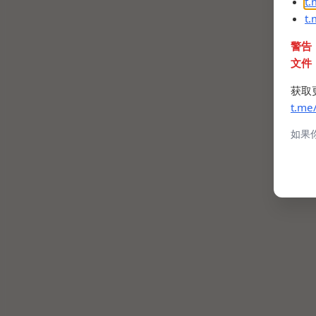
t
t
警告
文件
获取
t.me
如果