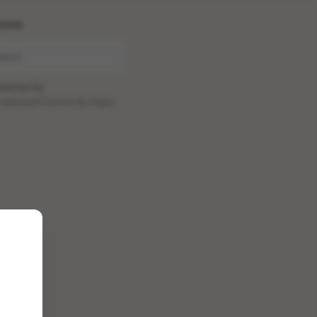
ome
wered by
oadcastChannel
&
Sepia