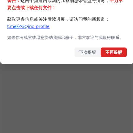
警告：
这两个频道内最新的几条消息带有盗号病毒，
千万不
要点击或下载任何文件！
获取更多信息或关注后续进展，请访问我的新频道：
t.me/ZGQinc_profile
如果你有线索或愿意协助我揪出骗子，非常欢迎与我取得联系。
下次提醒
不再提醒