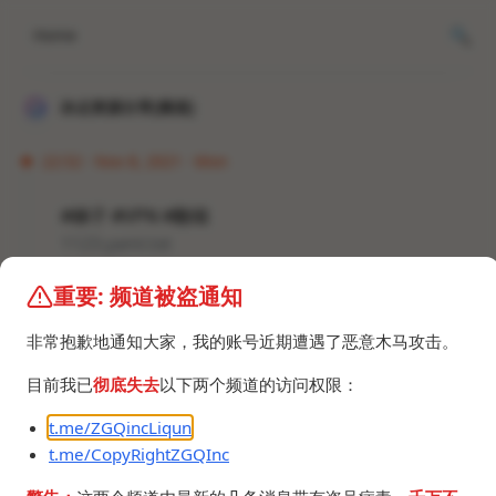
Home
冰点资源分享[频道]
22:52 · Nov 8, 2021 · Mon
#梯子 #VPN #翻墙
1123.yaml.txt
202.1 KB
重要: 频道被盗通知
非常抱歉地通知大家，我的账号近期遭遇了恶意木马攻击。
目前我已
彻底失去
以下两个频道的访问权限：
t.me/ZGQincLiqun
©2024 ZGQ Inc.
All rights reserved
.
t.me/CopyRightZGQInc