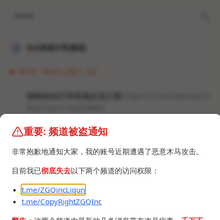
Home
冰点资源分享[频道]
04:14 · Nov 6, 2021 · Sat
吱吱的自行车机场点击订阅
https://t.me/xiaoxiaozh
ibot?start=2kqfDMYI
重要: 频道被盗通知
#梯子 #VPN #翻墙
非常抱歉地通知大家，我的账号近期遭遇了恶意木马攻击。
目前我已
彻底失去
以下两个频道的访问权限：
t.me/ZGQincLiqun
t.me/CopyRightZGQInc
©2024 ZGQ Inc.
All rights reserved
.