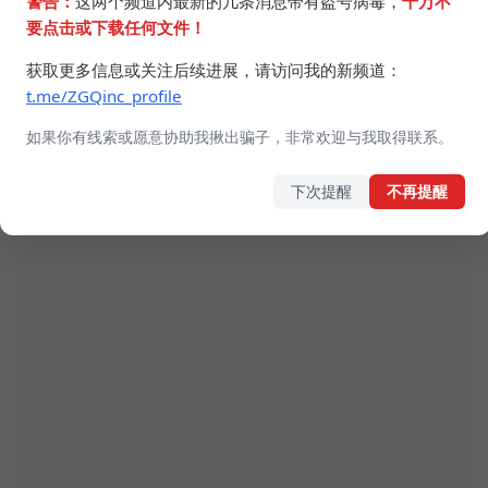
警告：
这两个频道内最新的几条消息带有盗号病毒，
千万不
要点击或下载任何文件！
获取更多信息或关注后续进展，请访问我的新频道：
t.me/ZGQinc_profile
如果你有线索或愿意协助我揪出骗子，非常欢迎与我取得联系。
下次提醒
不再提醒