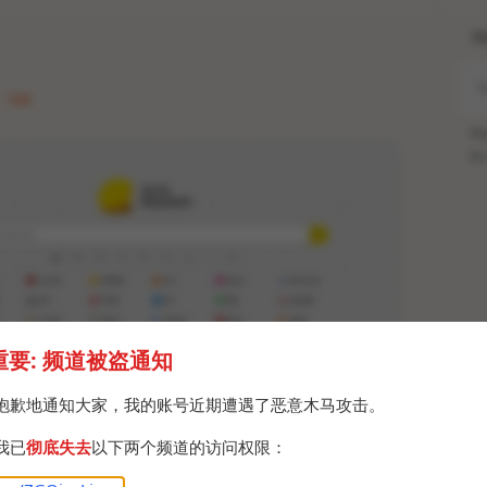
H
· Sat
Po
Br
重要: 频道被盗通知
抱歉地通知大家，我的账号近期遭遇了恶意木马攻击。
我已
彻底失去
以下两个频道的访问权限：