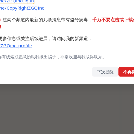
.me/ZGQincLiqun
网页导航。支持
手机版
布局，可以切换搜索引擎。
.me/CopyRightZGQInc
以自定义分类和网址。
：
这两个频道内最新的几条消息带有盗号病毒，
千万不要点击或下载
！
少，先前介绍过的还有
青柠起始页
，视觉效果较为丰
更多信息或关注后续进展，请访问我的新频道：
/ZGQinc_profile
www.moulem.com/
你有线索或愿意协助我揪出骗子，非常欢迎与我取得联系。
e
下次提醒
不再