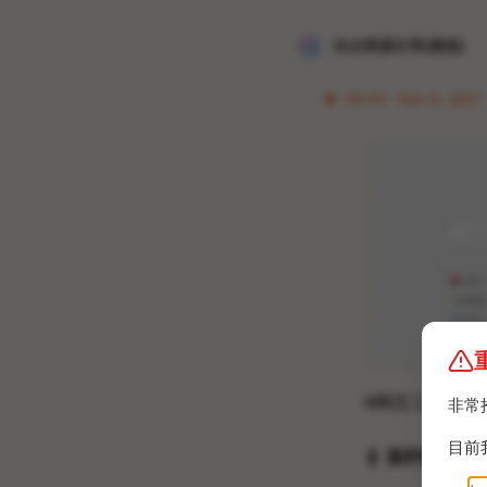
冰点资源分享[频道]
00:43 · Nov 6, 2021 
#网页工具
非常
目前
▎ 某柠檬导航