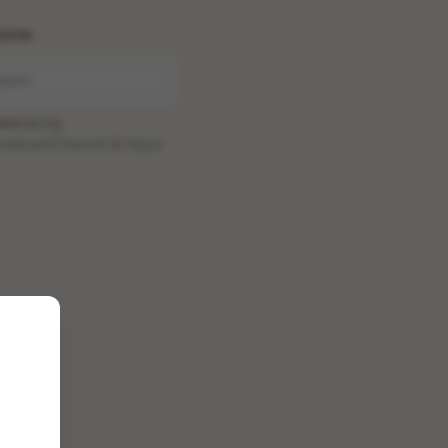
ome
wered by
oadcastChannel
&
Sepia