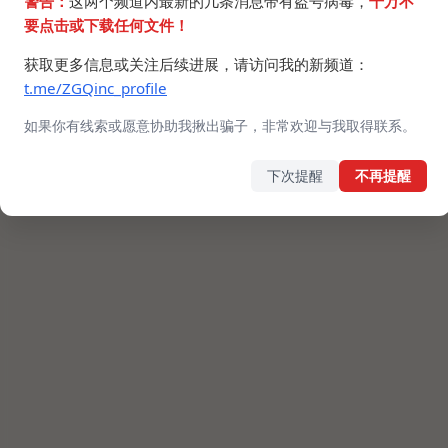
警告：
这两个频道内最新的几条消息带有盗号病毒，
千万不
要点击或下载任何文件！
获取更多信息或关注后续进展，请访问我的新频道：
t.me/ZGQinc_profile
如果你有线索或愿意协助我揪出骗子，非常欢迎与我取得联系。
下次提醒
不再提醒