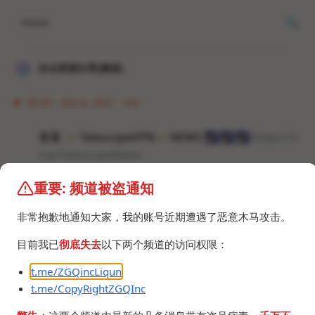
Home
冰点资源分享[频道]
00:43 · Nov 6, 2021 · Sat
查看
🪐
TelescopeVPN
🪐
NEWS
🌠
🌠
🌠
:
https://t.
me/TelescopeNews
重要: 频道被盗通知
#梯子 #VPN #翻墙 #频道 #群组
非常抱歉地通知大家，我的账号近期遭遇了恶意木马攻击。
目前我已
彻底失去
以下两个频道的访问权限：
t.me/ZGQincLiqun
t.me/CopyRightZGQInc
©2024 ZGQ Inc.
All rights reserved
.