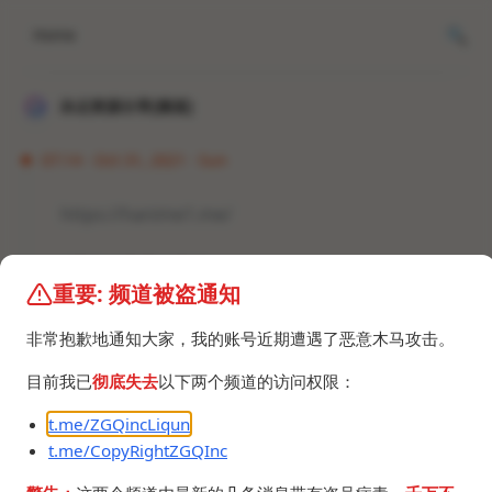
Home
冰点资源分享[频道]
07:14 · Oct 31, 2021 · Sun
https://hanime1.me/
#网站 #里番 #视频
重要: 频道被盗通知
非常抱歉地通知大家，我的账号近期遭遇了恶意木马攻击。
目前我已
彻底失去
以下两个频道的访问权限：
t.me/ZGQincLiqun
©2024 ZGQ Inc.
All rights reserved
.
t.me/CopyRightZGQInc