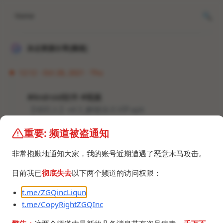
Home
冰点资源分享[频道]
12:12 · Oct 28, 2021 · Thu
#Android软件 #视频
【绿巨人】v4.3_解锁永久VIP.apk
43.9 MB
重要: 频道被盗通知
非常抱歉地通知大家，我的账号近期遭遇了恶意木马攻击。
目前我已
彻底失去
以下两个频道的访问权限：
t.me/ZGQincLiqun
©2024 ZGQ Inc.
All rights reserved
.
t.me/CopyRightZGQInc