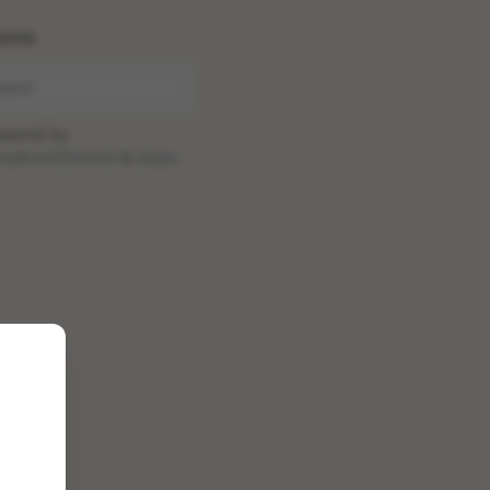
ome
wered by
oadcastChannel
&
Sepia