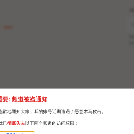
H
1 · Mon
Po
Br
聪聪
重要: 频道被盗通知
c
抱歉地通知大家，我的账号近期遭遇了恶意木马攻击。
正体
我已
彻底失去
以下两个频道的访问权限：
体中文