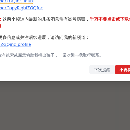
.me/ZGQincLiqun
简体
.me/CopyRightZGQInc
简体
：
这两个频道内最新的几条消息带有盗号病毒，
千万不要点击或下载
！
更多信息或关注后续进展，请访问我的新频道：
/ZGQinc_profile
你有线索或愿意协助我揪出骗子，非常欢迎与我取得联系。
下次提醒
不再