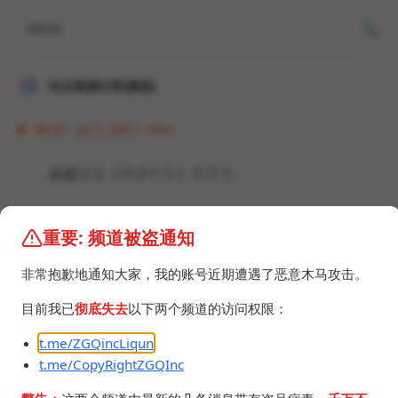
Home
冰点资源分享[频道]
08:33 · Jul 5, 2021 · Mon
点击
安装【简体中文】语言包
#语言包
重要: 频道被盗通知
非常抱歉地通知大家，我的账号近期遭遇了恶意木马攻击。
目前我已
彻底失去
以下两个频道的访问权限：
t.me/ZGQincLiqun
©2024 ZGQ Inc.
All rights reserved
.
t.me/CopyRightZGQInc