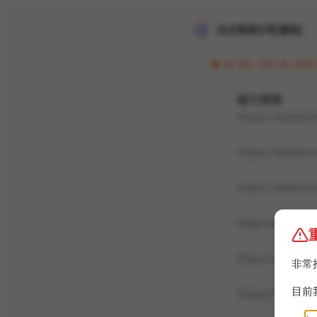
冰点资源分享[频道]
01:44 · Oct 10, 2021
磁力搜索
https://www.tor
https://www.to
https://www.to
http://www.tor
https://www.tor
非常
目前
https://www.to