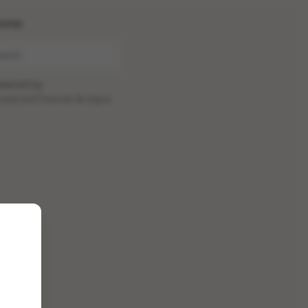
ome
wered by
oadcastChannel
&
Sepia