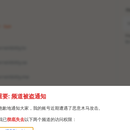
H
 · Sun
Po
Br
rentkitty.tv
rrentkitty.se
rrentkitty.me
rentkitty.app
重要: 频道被盗通知
rentkitty.tv
抱歉地通知大家，我的账号近期遭遇了恶意木马攻击。
我已
彻底失去
以下两个频道的访问权限：
rrentkitty.se