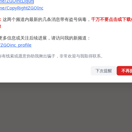
.me/ZGQincLiqun
rrentkitty.me
.me/CopyRightZGQInc
：
这两个频道内最新的几条消息带有盗号病毒，
千万不要点击或下载
entkitty.io
！
p/
更多信息或关注后续进展，请访问我的新频道：
/ZGQinc_profile
 #聚合 #网站
你有线索或愿意协助我揪出骗子，非常欢迎与我取得联系。
下次提醒
不再