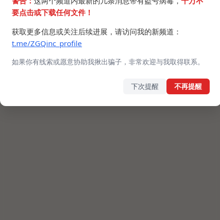
警告：
这两个频道内最新的几条消息带有盗号病毒，
千万不
要点击或下载任何文件！
获取更多信息或关注后续进展，请访问我的新频道：
t.me/ZGQinc_profile
如果你有线索或愿意协助我揪出骗子，非常欢迎与我取得联系。
下次提醒
不再提醒