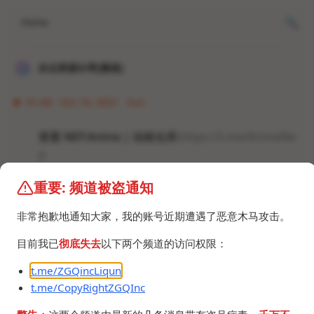
Home
冰点资源分享[频道]
01:40 · Oct 10, 2021 · Sun
查看 NEP.Anime | 动画仓库:
https://t.me/AnimeNe
p
重要: 频道被盗通知
#群组 #频道 #番剧 #动漫 #里番
非常抱歉地通知大家，我的账号近期遭遇了恶意木马攻击。
目前我已
彻底失去
以下两个频道的访问权限：
t.me/ZGQincLiqun
t.me/CopyRightZGQInc
©2024 ZGQ Inc.
All rights reserved
.