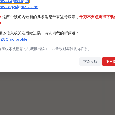
.me/ZGQincLiqun
.me/CopyRightZGQInc
：
这两个频道内最新的几条消息带有盗号病毒，
千万不要点击或下载
！
更多信息或关注后续进展，请访问我的新频道：
/ZGQinc_profile
你有线索或愿意协助我揪出骗子，非常欢迎与我取得联系。
下次提醒
不再