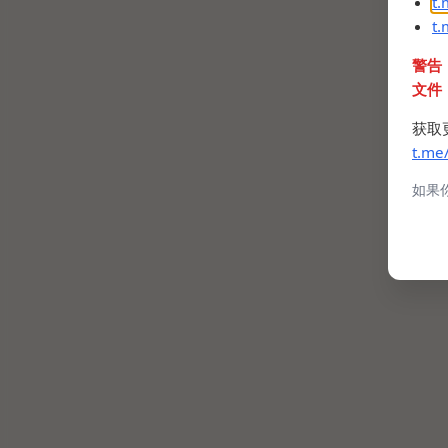
t
t
警告
文件
获取
t.me
如果