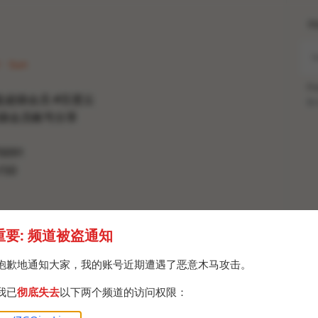
H
 · Sun
Po
盘超级会员 #百度云
Br
超级会员账号分享
0091
150
重要: 频道被盗通知
抱歉地通知大家，我的账号近期遭遇了恶意木马攻击。
我已
彻底失去
以下两个频道的访问权限：