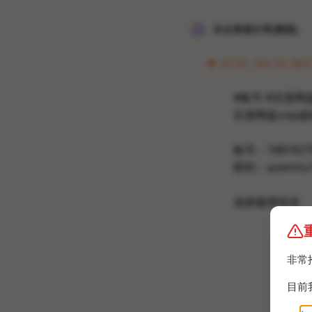
冰点资源分享[频道]
01:25 · Oct 10, 2021
#账号 #百度网
百度网盘svip
账号：1887427
密码：azemhu
选择微博登录
非常
目前