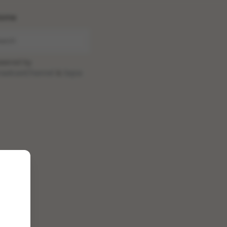
ome
wered by
oadcastChannel
&
Sepia