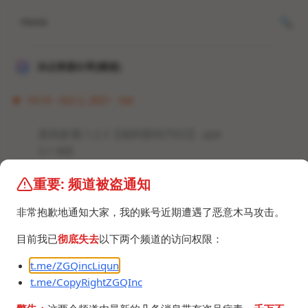
Home
冰点资源分享[频道]
14:14 · Oct 2, 2021 · Sat
晨风影视-1.2.3【福利密码7552】.apk
3.1 MB
重要: 频道被盗通知
非常抱歉地通知大家，我的账号近期遭遇了恶意木马攻击。
目前我已
彻底失去
以下两个频道的访问权限：
©2024 ZGQ Inc.
All rights reserved
.
t.me/ZGQincLiqun
t.me/CopyRightZGQInc