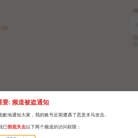
H
· Sat
Po
Br
重要: 频道被盗通知
抱歉地通知大家，我的账号近期遭遇了恶意木马攻击。
我已
彻底失去
以下两个频道的访问权限：