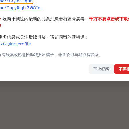
.me/ZGQincLiqun
.me/CopyRightZGQInc
：
这两个频道内最新的几条消息带有盗号病毒，
千万不要点击或下载
！
更多信息或关注后续进展，请访问我的新频道：
/ZGQinc_profile
你有线索或愿意协助我揪出骗子，非常欢迎与我取得联系。
下次提醒
不再