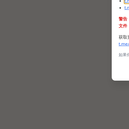
t
t
警告
文件
获取
t.me
如果