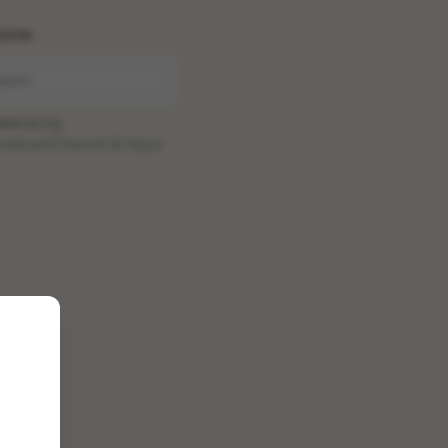
ome
wered by
oadcastChannel
&
Sepia