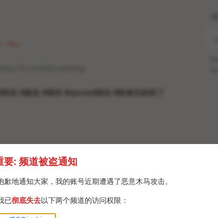
H
1 · Thu
Po
ttps://t.me/biliroaming
Br
 #群组 #频道 #模块 #xposed模块 #陈睿你妈死了
重要: 频道被盗通知
抱歉地通知大家，我的账号近期遭遇了恶意木马攻击。
我已
彻底失去
以下两个频道的访问权限：