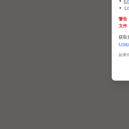
t
t
警告
文件
获取
t.me
如果