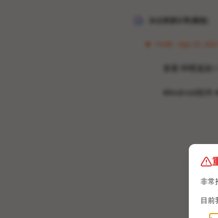
冰点资源分享[频道]
14:08 · Sep 23, 202
查看 哔哩漫游:
h
#Android软件
非常
目前