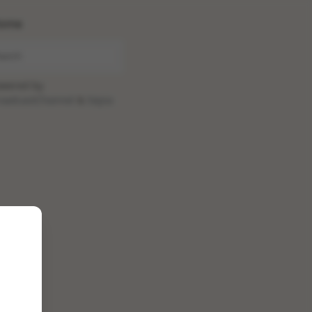
ome
wered by
oadcastChannel
&
Sepia