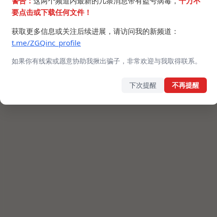
警告：
这两个频道内最新的几条消息带有盗号病毒，
千万不
要点击或下载任何文件！
获取更多信息或关注后续进展，请访问我的新频道：
t.me/ZGQinc_profile
如果你有线索或愿意协助我揪出骗子，非常欢迎与我取得联系。
下次提醒
不再提醒