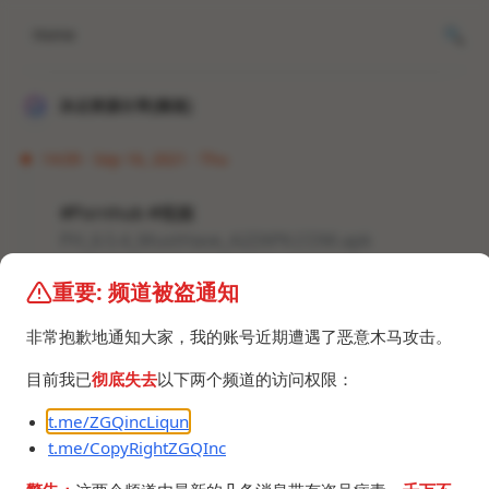
Home
冰点资源分享[频道]
14:09 · Sep 16, 2021 · Thu
#Pornhub #视频
PH_6.5.4_MustHave_A2ZAPK.COM.apk
23.6 MB
重要: 频道被盗通知
非常抱歉地通知大家，我的账号近期遭遇了恶意木马攻击。
目前我已
彻底失去
以下两个频道的访问权限：
t.me/ZGQincLiqun
©2024 ZGQ Inc.
All rights reserved
.
t.me/CopyRightZGQInc