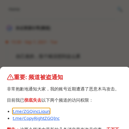
Home
冰点资源分享[频道]
15:30 · Sep 7, 2021 · Tue
自己发的，投个稿没想到这么累
重要: 频道被盗通知
非常抱歉地通知大家，我的账号近期遭遇了恶意木马攻击。
©2024 ZGQ Inc.
All rights reserved
.
目前我已
彻底失去
以下两个频道的访问权限：
t.me/ZGQincLiqun
t.me/CopyRightZGQInc