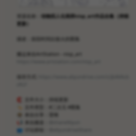
资源名称：
动物拟人化画师nisp_art作品合集（持续
更新）
描述：前段时间比较火的图集
搬运来自ArtStation - nisp_art
https://www.artstation.com/nisp_art
保存方式:
https://www.aliyundrive.com/s/jbAVAcb
zKLF
🧲
文件大小：持续更新
🏷
文件类型：#二次元 #图集
👨🏼‍🚀
来自分享：雷锋
📢
来自频道：
@shareAliyun
👥
讨论群组：
@aliyundriveShare