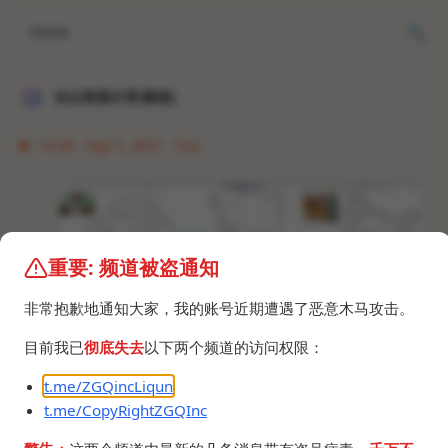
Home
冰点资源分享[频道]
15:30 · Sep 7, 2021 · Tue
重要: 频道被盗通知
非常抱歉地通知大家，我的账号近期遭遇了恶意木马攻击。
目前我已
彻底失去
以下两个频道的访问权限：
t.me/ZGQincLiqun
t.me/CopyRightZGQInc