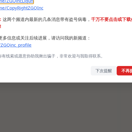
.me/ZGQincLiqun
.me/CopyRightZGQInc
：
这两个频道内最新的几条消息带有盗号病毒，
千万不要点击或下载
！
更多信息或关注后续进展，请访问我的新频道：
/ZGQinc_profile
你有线索或愿意协助我揪出骗子，非常欢迎与我取得联系。
下次提醒
不再