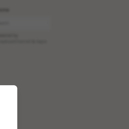
ome
wered by
oadcastChannel
&
Sepia