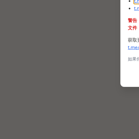
t
t
警告
文件
获取
t.me
如果