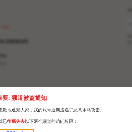
H
 · Sun
Po
8k流畅播放吧
Br
PN
.exe
重要: 频道被盗通知
抱歉地通知大家，我的账号近期遭遇了恶意木马攻击。
我已
彻底失去
以下两个频道的访问权限：