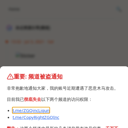
Home
冰点资源分享[频道]
13:32 · Jul 3, 2021 · Sat
重要: 频道被盗通知
非常抱歉地通知大家，我的账号近期遭遇了恶意木马攻击。
©2024 ZGQ Inc.
All rights reserved
.
目前我已
彻底失去
以下两个频道的访问权限：
t.me/ZGQincLiqun
t.me/CopyRightZGQInc