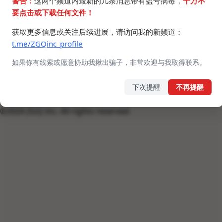
警告：
这两个频道内最新的几条消息带有盗号病毒，
千万不
要点击或下载任何文件！
#PC软件 #三星使用手册
GalaxyBookMaskPlus_startup.bat
获取更多信息或关注后续进展，请访问我的新频道：
1.1 KB
t.me/ZGQinc_profile
如果你有线索或愿意协助我揪出骗子，非常欢迎与我取得联系。
下次提醒
不再提醒
©2024 ZGQ Inc.
All rights reserved
.