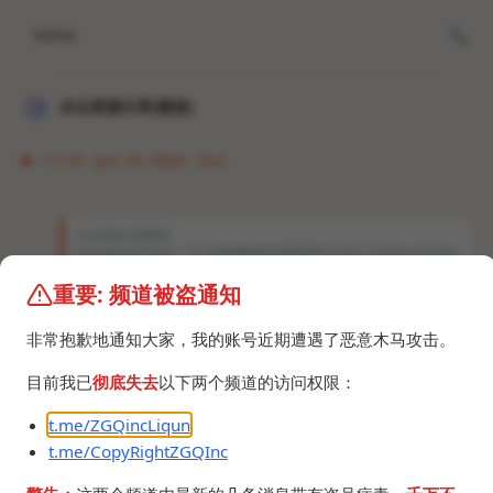
Home
冰点资源分享[频道]
11:14 · Jun 16, 2024 · Sun
冰点资源分享[频道]
GalaxyBookEnabler - 非三星电脑解除机型限制脚本 https://github.com/Ban
anz0/GalaxyBookEnabler 可以当做是之前文章里面部分内容的升级版，免去了
繁杂的步骤，简单几步即可解除限制。 *仅适用于三星手机/平板/耳机+非三星电
重要: 频道被盗通知
脑搭配的用户。 运行start_ps_script.bat，全部选Y和ALL即可。 可使用的功能
： • 三星笔记 • S 互传 • 多重控制 • 云同步 • 无缝耳机连接 • 平板电脑副屏 • 视
非常抱歉地通知大家，我的账号近期遭遇了恶意木马攻击。
频剪辑器 • 视频剪辑器Plus…
目前我已
彻底失去
以下两个频道的访问权限：
已从GalaxyBookEnabler获得灵感，做了个
GalaxyBookMask升级版，支持解锁更多三星应用并
t.me/ZGQincLiqun
自动添加到Startup文件夹，开机自动运行脚本，一
t.me/CopyRightZGQInc
劳永逸。