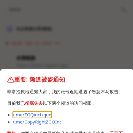
Home
冰点资源分享[频道]
04:09 · Mar 22, 2024 · Fri
友情链接
https://links.zgqinc.gq/
重要: 频道被盗通知
非常抱歉地通知大家，我的账号近期遭遇了恶意木马攻击。
目前我已
彻底失去
以下两个频道的访问权限：
©2024 ZGQ Inc.
All rights reserved
.
t.me/ZGQincLiqun
t.me/CopyRightZGQInc