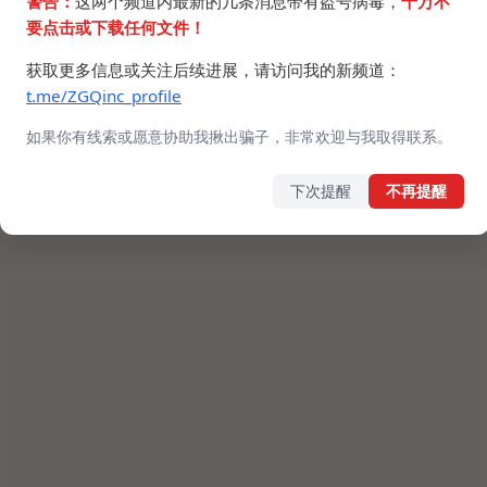
警告：
这两个频道内最新的几条消息带有盗号病毒，
千万不
要点击或下载任何文件！
获取更多信息或关注后续进展，请访问我的新频道：
t.me/ZGQinc_profile
如果你有线索或愿意协助我揪出骗子，非常欢迎与我取得联系。
下次提醒
不再提醒