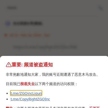
Home
冰点资源分享[频道]
16:10 · Feb 20, 2024 · Tue
https://t.me/CopyRightZGQInc/936
#资讯
重要: 频道被盗通知
非常抱歉地通知大家，我的账号近期遭遇了恶意木马攻击。
目前我已
彻底失去
以下两个频道的访问权限：
t.me/ZGQincLiqun
©2024 ZGQ Inc.
All rights reserved
.
t.me/CopyRightZGQInc