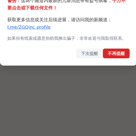
警告：
这两个频道内最新的几条消息带有盗号病毒，
千万不
要点击或下载任何文件！
获取更多信息或关注后续进展，请访问我的新频道：
t.me/ZGQinc_profile
如果你有线索或愿意协助我揪出骗子，非常欢迎与我取得联系。
下次提醒
不再提醒