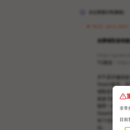
冰点资源分享[频道]
03:22 · Jan 6, 2024 ·
免费领取游戏激
https://givee.c
TG频道：
https
并不是诈骗或盗
Steam账号，
领取前需要做任
接参与抽奖，每
顺带一提，有些
非常
Steam登录
目前
有个仿冒CS2官
别。