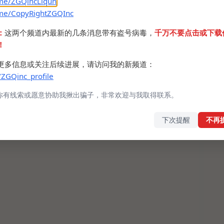
.me/ZGQincLiqun
.me/CopyRightZGQInc
 #限免 #游戏
：
这两个频道内最新的几条消息带有盗号病毒，
千万不要点击或下载
！
更多信息或关注后续进展，请访问我的新频道：
/ZGQinc_profile
你有线索或愿意协助我揪出骗子，非常欢迎与我取得联系。
下次提醒
不再