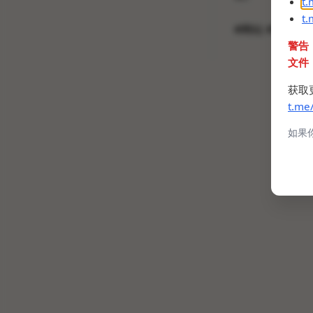
t
t
#网站 #Steam
警告
文件
获取
t.me
如果