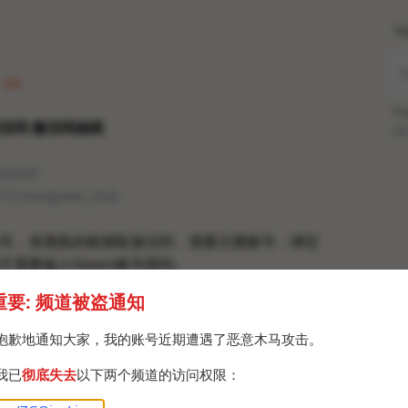
H
 Sat
Po
活码 激活码抽奖
Br
lub/zh
://t.me/givee_club
号，亲测真的能领取激活码，需要注册账号，绑定
并不需要输入Steam账号密码。
务，关注几个游戏和把几个游戏加入愿望单，或者直
重要: 频道被盗通知
个游戏的激活码数量有限，领完为止。
钓鱼网站会要求你输入Steam账号密码，看着很像
抱歉地通知大家，我的账号近期遭遇了恶意木马攻击。
界面，实际上假的要死，一旦上当就被盗号，就比如之前
我已
彻底失去
以下两个频道的访问权限：
网的，看一下地址栏是不是steampowered就能鉴