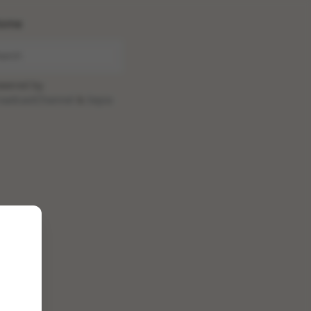
ome
wered by
oadcastChannel
&
Sepia