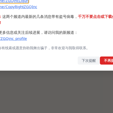
.me/ZGQincLiqun
.me/CopyRightZGQInc
：
这两个频道内最新的几条消息带有盗号病毒，
千万不要点击或下载
！
更多信息或关注后续进展，请访问我的新频道：
/ZGQinc_profile
你有线索或愿意协助我揪出骗子，非常欢迎与我取得联系。
下次提醒
不再