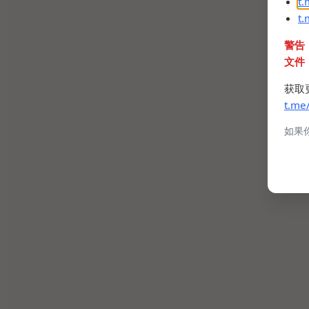
t
t
警告
文件
获取
t.me
如果