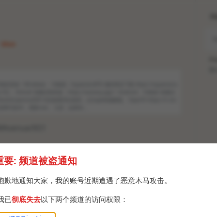
H
 · Mon
Po
Br
 • Windows： 均衡器：EqualizerAPO 微软商店下载 https://equalizera
e EQ ，HeSuVi 海量定制音效：https://autoeq.app/ • Android： 均衡器+海量定
RootlessJamesDSP 对设备要求比较高，a2zapk有破解版。 ViperFX https://t.me
035 老牌EQ软件，需要root。 注意：如果有…
AWAvenue/651
 #音乐
重要: 频道被盗通知
抱歉地通知大家，我的账号近期遭遇了恶意木马攻击。
我已
彻底失去
以下两个频道的访问权限：