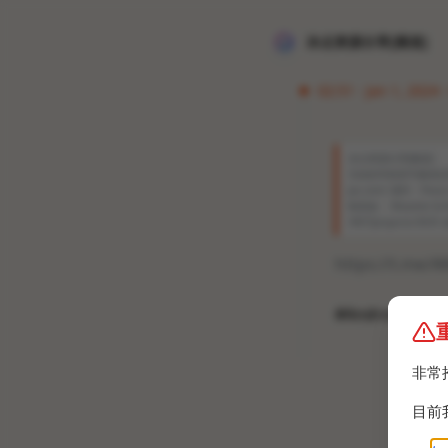
冰点资源分享[频道]
02:51 · Jan 1, 2024
冰点资源分享[频道]
为你的耳机型号量身定制的音效
po.com/ 插件：Peac
制音效： Wavelet & 
/WSTprojects/3
https://t.me/
#Android软件
非常
目前