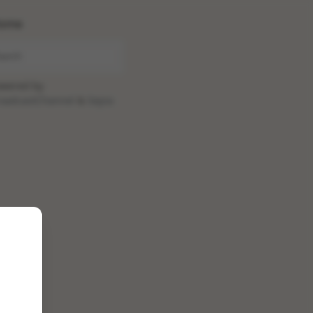
ome
wered by
oadcastChannel
&
Sepia