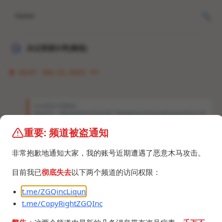
Home
冰点资源分享[频道]
04:47 · Dec 22, 2023 · Fri
冰点资源分享[频道]
我是ZGQ，请频道&群组内所有设置了限制邀请的管理员在看到这条消息后立即
与我私聊，以商讨后续相关事宜，事态不是很紧急，但非常非常严重
重要: 频道被盗通知
关心我或者这个频道的朋友也可以私聊我
非常抱歉地通知大家，我的账号近期遭遇了恶意木马攻击。
目前我已
彻底失去
以下两个频道的访问权限：
t.me/ZGQincLiqun
t.me/CopyRightZGQInc
©2024 ZGQ Inc.
All rights reserved
.