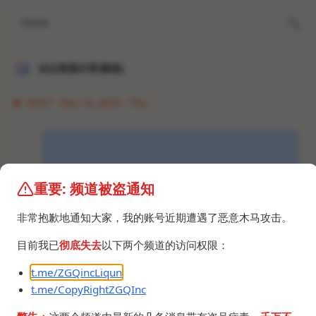
Home
冰点资源分享[频道]
04:07 · Dec 14, 2023 · Thu
重要: 频道被盗通知
非常抱歉地通知大家，我的账号近期遭遇了恶意木马攻击。
目前我已
彻底失去
以下两个频道的访问权限：
t.me/ZGQincLiqun
t.me/CopyRightZGQInc