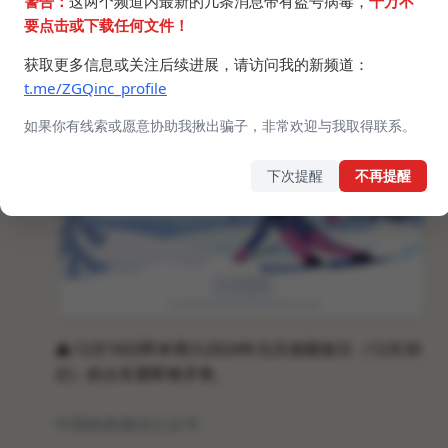
警告：
这两个频道内最新的几条消息带有盗号病毒，
千万不
要点击或下载任何文件！
获取更多信息或关注后续进展，请访问我的新频道：
t.me/ZGQinc_profile
如果你有线索或愿意协助我揪出骗子，非常欢迎与我取得联系。
下次提醒
不再提醒
⚠️
12月16日即本周六2024年元旦假期首日（12月30
日）的火车票即将开售。
中国铁路微信公众号