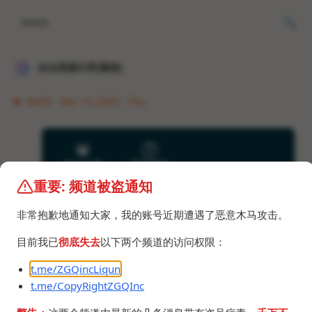
Home
冰点资源分享[频道]
04:03 · Dec 14, 2023 · Thu
重要: 频道被盗通知
非常抱歉地通知大家，我的账号近期遭遇了恶意木马攻击。
目前我已
彻底失去
以下两个频道的访问权限：
t.me/ZGQincLiqun
t.me/CopyRightZGQInc