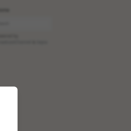
ome
wered by
oadcastChannel
&
Sepia