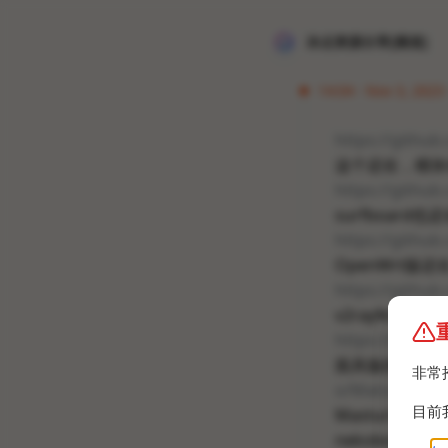
冰点资源分享[频道]
14:04 · Nov 3, 2023 
https://githu
这个还在，模块化
https://githu
surfboard也
https://githu
OpenWrt版还
https://github
v2rayN/NG
https://githu
面具版的fork
非常
o/Matsuri
目前
Masturi开
nekobox你