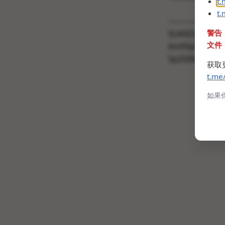
t
t
------------
警告
5LiK6Z2i5piv
文件
bm05pSS5LqG
5p2Q6LWE5rq
获取
t.me
如果