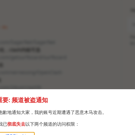
H
· Fri
Po
b.com/SagerNet/SagerNet
Br
，clash内核可选
b.com/getsurfboard/surfboard
还在
b.com/vernesong/OpenClash
在
.com/2dust/clashN
开发者的还在
重要: 频道被盗通知
b.com/Dreamail/ClashforKernelSU
还在，原版早停更了
https://github.com/MatsuriDay
抱歉地通知大家，我的账号近期遭遇了恶意木马攻击。
我已
彻底失去
以下两个频道的访问权限：
发者弃坑然后重新挖坑
们试试水，有PC客户端，我还没试