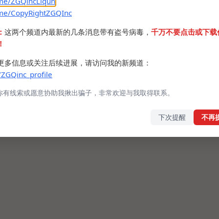
.me/ZGQincLiqun
.me/CopyRightZGQInc
：
这两个频道内最新的几条消息带有盗号病毒，
千万不要点击或下载
6aKR6YGT5Li75pW055CG55qE77yM5YW25a6e5Y2K5
！
5LiN5bCR57Sg
Q77yM562J5LqL5ZCO5YaN6K+05ZCn
更多信息或关注后续进展，请访问我的新频道：
/ZGQinc_profile
你有线索或愿意协助我揪出骗子，非常欢迎与我取得联系。
下次提醒
不再