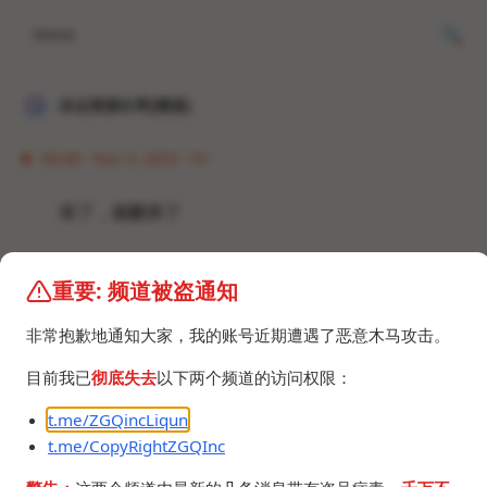
Home
冰点资源分享[频道]
06:40 · Nov 3, 2023 · Fri
坏了，都删库了
https://github.com/Dreamacro/clash
重要: 频道被盗通知
https://github.com/MetaCubeX/Clash.Meta
非常抱歉地通知大家，我的账号近期遭遇了恶意木马攻击。
目前我已
彻底失去
以下两个频道的访问权限：
t.me/ZGQincLiqun
t.me/CopyRightZGQInc
©2024 ZGQ Inc.
All rights reserved
.