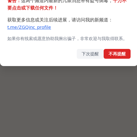
警告：
这两个频道内最新的几条消息带有盗号病毒，
千万不
要点击或下载任何文件！
获取更多信息或关注后续进展，请访问我的新频道：
t.me/ZGQinc_profile
如果你有线索或愿意协助我揪出骗子，非常欢迎与我取得联系。
下次提醒
不再提醒