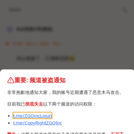
Home
冰点资源分享[频道]
12:59 · Nov 2, 2023 · Thu
停止更新了，江湖再见吧
😅
重要: 频道被盗通知
非常抱歉地通知大家，我的账号近期遭遇了恶意木马攻击。
©2024 ZGQ Inc.
All rights reserved
.
目前我已
彻底失去
以下两个频道的访问权限：
t.me/ZGQincLiqun
t.me/CopyRightZGQInc