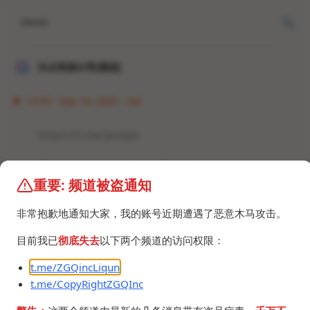
Home
冰点资源分享[频道]
13:43 · Sep 16, 2023 · Sat
https://t.me/aiuvpn
原来的频道被注销，现在是这个
重要: 频道被盗通知
非常抱歉地通知大家，我的账号近期遭遇了恶意木马攻击。
目前我已
彻底失去
以下两个频道的访问权限：
t.me/ZGQincLiqun
©2024 ZGQ Inc.
All rights reserved
.
t.me/CopyRightZGQInc