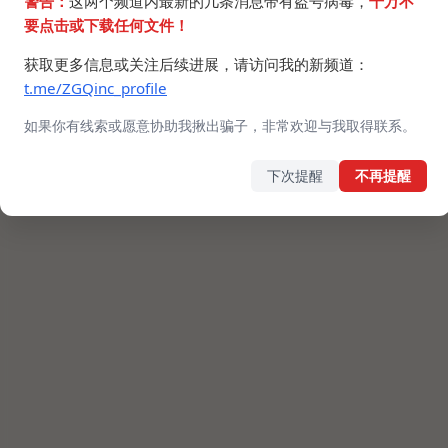
警告：
这两个频道内最新的几条消息带有盗号病毒，
千万不
要点击或下载任何文件！
获取更多信息或关注后续进展，请访问我的新频道：
t.me/ZGQinc_profile
如果你有线索或愿意协助我揪出骗子，非常欢迎与我取得联系。
下次提醒
不再提醒