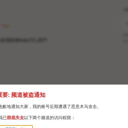
H
 · Thu
Po
欢迎的@baduTG_BOT
Br
重要: 频道被盗通知
抱歉地通知大家，我的账号近期遭遇了恶意木马攻击。
我已
彻底失去
以下两个频道的访问权限：