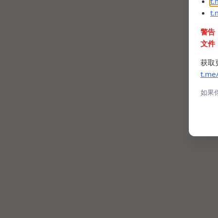
t
t
警告
文件
获取
t.me
如果