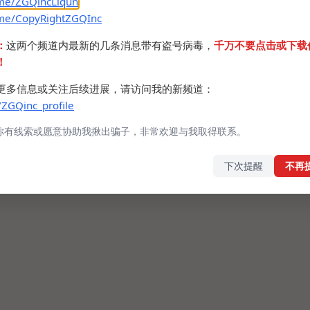
.me/ZGQincLiqun
.me/CopyRightZGQInc
：
这两个频道内最新的几条消息带有盗号病毒，
千万不要点击或下载
！
更多信息或关注后续进展，请访问我的新频道：
/ZGQinc_profile
你有线索或愿意协助我揪出骗子，非常欢迎与我取得联系。
下次提醒
不再