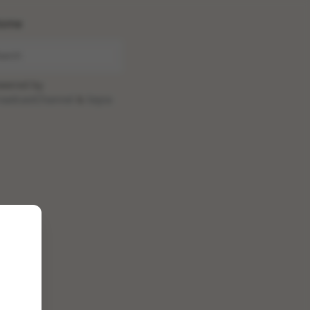
ome
wered by
oadcastChannel
&
Sepia