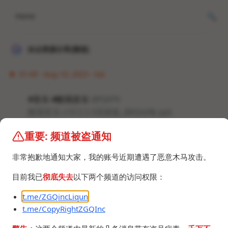
Home
冰点资源分享[频道]
01:49 · Aug 19, 2023 · Sat
#音乐 #酷我音乐
@PJAPK
酷我音乐 v10.5.5.0高级版_@𝑷𝑱𝑨𝑷𝑲.apk
194.3 MB
重要: 频道被盗通知
非常抱歉地通知大家，我的账号近期遭遇了恶意木马攻击。
目前我已
彻底失去
以下两个频道的访问权限：
t.me/ZGQincLiqun
©2024 ZGQ Inc.
All rights reserved
.
t.me/CopyRightZGQInc