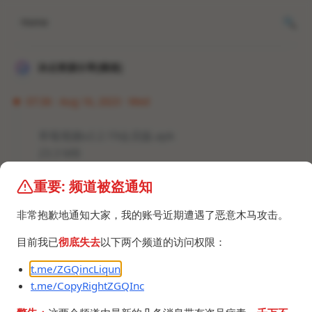
Home
冰点资源分享[频道]
07:36 · Aug 16, 2023 · Wed
草莓视频v2.2.19会员版.apk
23.3 MB
重要: 频道被盗通知
非常抱歉地通知大家，我的账号近期遭遇了恶意木马攻击。
目前我已
彻底失去
以下两个频道的访问权限：
©2024 ZGQ Inc.
All rights reserved
.
t.me/ZGQincLiqun
t.me/CopyRightZGQInc