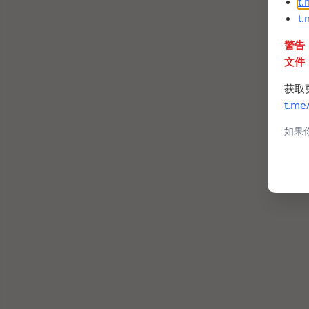
t
t
警告
文件
获取
t.me
如果