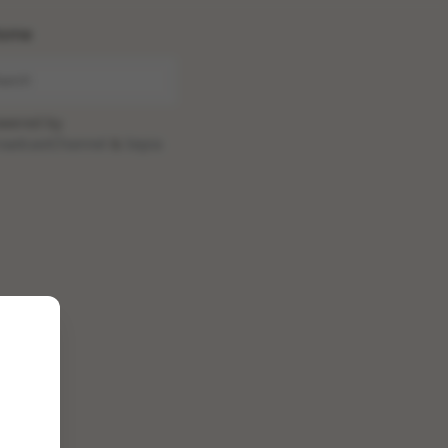
ome
wered by
oadcastChannel
&
Sepia